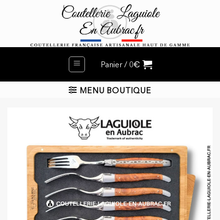
Passer
au
contenu
€
Panier /
0
MENU BOUTIQUE