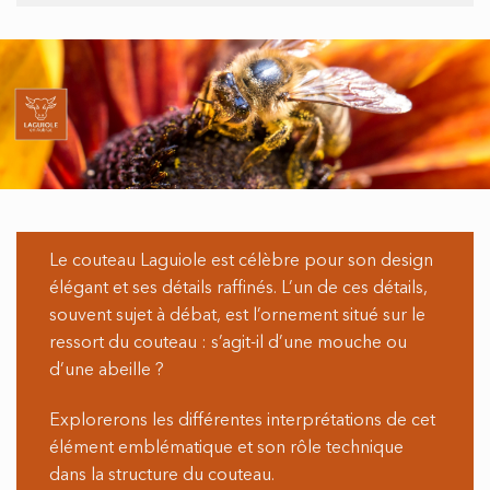
Le couteau Laguiole est célèbre pour son design
élégant et ses détails raffinés. L’un de ces détails,
souvent sujet à débat, est l’ornement situé sur le
ressort du couteau : s’agit-il d’une mouche ou
d’une abeille ?
Explorerons les différentes interprétations de cet
élément emblématique et son rôle technique
dans la structure du couteau.