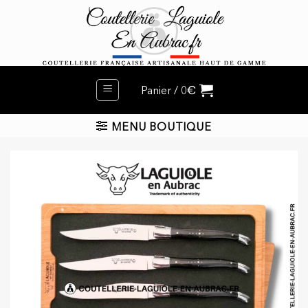
Passer
au
contenu
€
Panier /
0
MENU BOUTIQUE