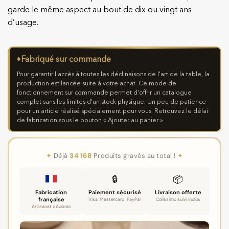
garde le même aspect au bout de dix ou vingt ans
d’usage.
♦
Fabriqué sur commande
Pour garantir l'accès à toutes les déclinaisons de l'art de la table, la
production est lancée suite à votre achat. Ce mode de
fonctionnement sur commande permet d'offrir un catalogue
complet sans les limites d'un stock physique. Un peu de patience
pour un article réalisé spécialement pour vous. Retrouvez le délai
de fabrication sous le bouton « Ajouter au panier ».
✦
Déjà
34 168
Produits gravés au total !
✦
🔒
📦
Fabrication
Paiement sécurisé
Livraison offerte
française
Visa, Mastercard, PayPal
Colissimo suivi inclus
Artisanat d'Aubrac