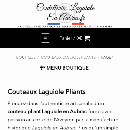
Passer
au
contenu
€
Panier /
0
BOUTIQUE
/
COUTEAUX LAGUIOLE PLIANTS
/
PAGE 4
MENU BOUTIQUE
Couteaux Laguiole Pliants
Plongez dans l’authenticité artisanale d’un
couteau pliant Laguiole en Aubrac
, forgé avec
passion au cœur de l’Aveyron par la manufacture
historique
Laguiole en Aubrac
. Plus qu’un simple