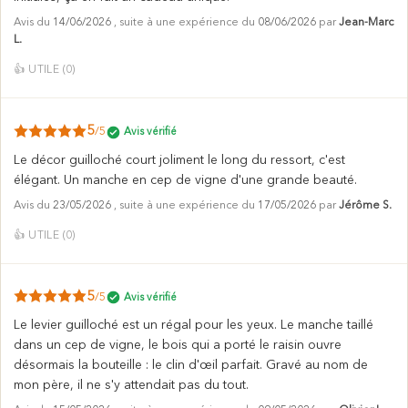
Avis du
14/06/2026
, suite à une expérience du
08/06/2026
par
Jean-Marc
L.
👍
UTILE (
0
)
5
/5
Avis vérifié
Le décor guilloché court joliment le long du ressort, c'est
élégant. Un manche en cep de vigne d'une grande beauté.
Avis du
23/05/2026
, suite à une expérience du
17/05/2026
par
Jérôme S.
👍
UTILE (
0
)
5
/5
Avis vérifié
Le levier guilloché est un régal pour les yeux. Le manche taillé
dans un cep de vigne, le bois qui a porté le raisin ouvre
désormais la bouteille : le clin d'œil parfait. Gravé au nom de
mon père, il ne s'y attendait pas du tout.