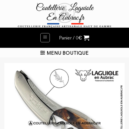
Passer
au
contenu
€
Panier /
0
MENU BOUTIQUE