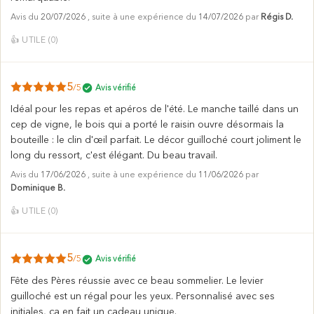
Avis du
20/07/2026
, suite à une expérience du
14/07/2026
par
Régis D.
👍
UTILE (
0
)
5
/5
Avis vérifié
Idéal pour les repas et apéros de l'été. Le manche taillé dans un
cep de vigne, le bois qui a porté le raisin ouvre désormais la
bouteille : le clin d'œil parfait. Le décor guilloché court joliment le
long du ressort, c'est élégant. Du beau travail.
Avis du
17/06/2026
, suite à une expérience du
11/06/2026
par
Dominique B.
👍
UTILE (
0
)
5
/5
Avis vérifié
Fête des Pères réussie avec ce beau sommelier. Le levier
guilloché est un régal pour les yeux. Personnalisé avec ses
initiales, ça en fait un cadeau unique.