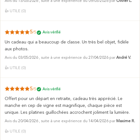
Avis du
15/05/2026
, suite à une expérience du
09/05/2026
par
Olivier L.
👍
UTILE (
0
)
5
/5
Avis vérifié
Un cadeau qui a beaucoup de classe. Un très bel objet, fidèle
aux photos.
Avis du
03/05/2026
, suite à une expérience du
27/04/2026
par
André V.
👍
UTILE (
0
)
5
/5
Avis vérifié
Offert pour un départ en retraite, cadeau très apprécié. Le
manche en cep de vigne est magnifique, chaque pièce est
unique. Les platines guillochées accrochent joliment la lumière.
Avis du
20/04/2026
, suite à une expérience du
14/04/2026
par
Maxime R.
👍
UTILE (
0
)