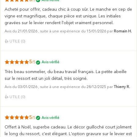
5
/5
Avis vérifié
Acheté pour offrir, cadeau chic à coup sûr. Le manche en cep de
vigne est magnifique, chaque pièce est unique. Les initiales
gravées sur le levier rendent l'objet vraiment personnel.
Avis du
21/01/2026
, suite à une expérience du
15/01/2026
par
Romain H.
👍
UTILE (
0
)
5
/5
Avis vérifié
Très beau sommelier, du beau travail français. La petite abeille
sur le ressort est un joli détail, très soigné.
Avis du
03/01/2026
, suite à une expérience du
28/12/2025
par
Thierry R.
👍
UTILE (
0
)
5
/5
Avis vérifié
Offert à Noël, superbe cadeau. Le décor guilloché court joliment
le long du ressort, c'est élégant. L'option gravure sur le levier est