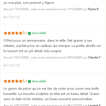
un vrai plus, son prénom y figure.
Avis du
17/12/2025
, suite à une expérience du
11/12/2025
par
Pierre R.
👍
UTILE (
0
)
5
/5
Avis vérifié
Offert pour un anniversaire, dans le mille. Fait graver à ses
initiales, parfait pour un cadeau qui marque. La petite abeille sur
le ressort est un joli détail, très soigné.
Avis du
15/12/2025
, suite à une expérience du
09/12/2025
par
Claude F.
👍
UTILE (
0
)
5
/5
Avis vérifié
Le genre de pièce qu'on est fier de sortir pour ouvrir une belle
bouteille. La mouche sculptée en tête est un beau détail. Gravé
avec la date et les initiales, un beau souvenir personnalisé.
Avis du
10/12/2025
, suite à une expérience du
04/12/2025
par
Laurent F.