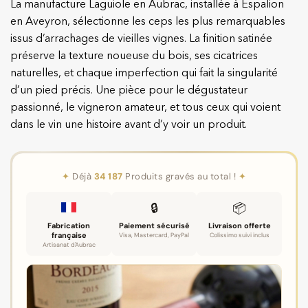
La manufacture Laguiole en Aubrac, installée à Espalion
en Aveyron, sélectionne les ceps les plus remarquables
issus d’arrachages de vieilles vignes. La finition satinée
préserve la texture noueuse du bois, ses cicatrices
naturelles, et chaque imperfection qui fait la singularité
d’un pied précis. Une pièce pour le dégustateur
passionné, le vigneron amateur, et tous ceux qui voient
dans le vin une histoire avant d’y voir un produit.
✦
Déjà
34 187
Produits gravés au total !
✦
🔒
📦
Fabrication
Paiement sécurisé
Livraison offerte
française
Visa, Mastercard, PayPal
Colissimo suivi inclus
Artisanat d'Aubrac