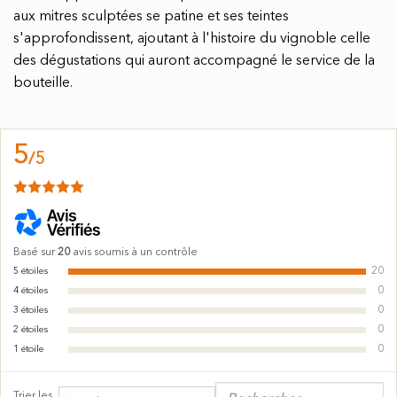
aux mitres sculptées se patine et ses teintes
s'approfondissent, ajoutant à l'histoire du vignoble celle
des dégustations qui auront accompagné le service de la
bouteille.
5
/
5
Basé sur
20
avis soumis à un contrôle
20
5
étoiles
0
4
étoiles
0
3
étoiles
0
2
étoiles
0
1
étoile
Trier les