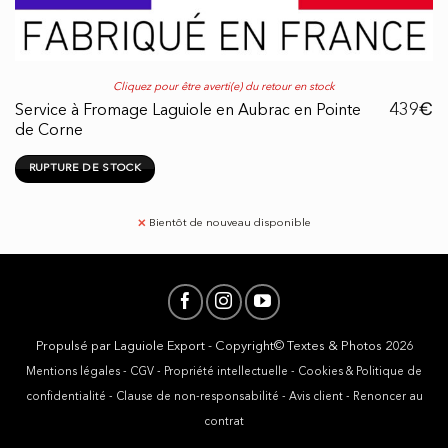
Cliquez pour être averti(e) du retour en stock
€
439
Service à Fromage Laguiole en Aubrac en Pointe
de Corne
RUPTURE DE STOCK
✕
Bientôt de nouveau disponible
Propulsé par
Laguiole Export
- Copyright© Textes & Photos 2026
Mentions légales
-
CGV
-
Propriété intellectuelle
-
Cookies & Politique de
confidentialité
-
Clause de non-responsabilité
-
Avis client
-
Renoncer au
contrat