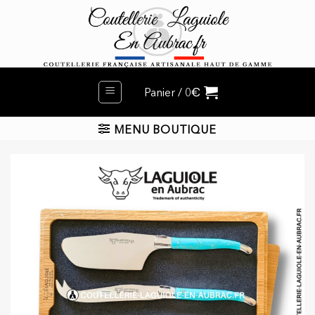
Passer
au
contenu
€
Panier /
0
MENU BOUTIQUE