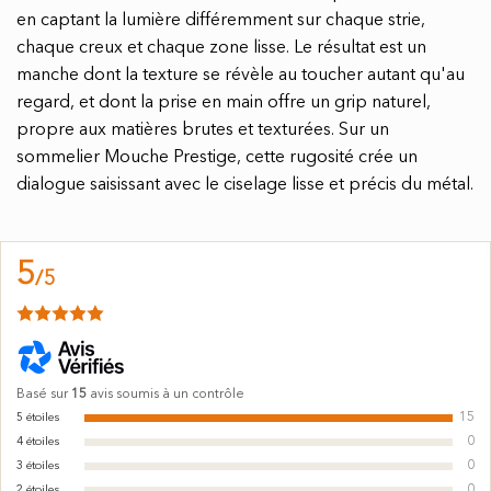
en captant la lumière différemment sur chaque strie,
chaque creux et chaque zone lisse. Le résultat est un
manche dont la texture se révèle au toucher autant qu'au
regard, et dont la prise en main offre un grip naturel,
propre aux matières brutes et texturées. Sur un
sommelier Mouche Prestige, cette rugosité crée un
dialogue saisissant avec le ciselage lisse et précis du métal.
5
/
5
Basé sur
15
avis soumis à un contrôle
15
5
étoiles
0
4
étoiles
0
3
étoiles
0
2
étoiles