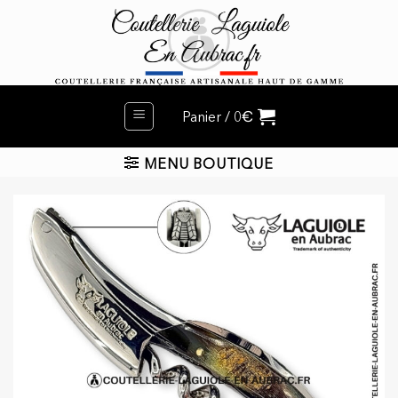
Passer
au
contenu
€
Panier /
0
MENU BOUTIQUE