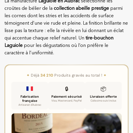
La manufacture
Laguiole en Aubrac
sélectionne les
croûtes de bélier de la
collection abeille prestige
parmi
les cornes dont les stries et les accidents de surface
témoignent d’une vie rude et pleine. La finition brillante ne
lisse pas la texture : elle la révèle en lui donnant un éclat
qui accentue chaque relief naturel. Un
tire-bouchon
Laguiole
pour les dégustations où l’on préfère le
caractère à l’uniformité.
✦
Déjà
34 210
Produits gravés au total !
✦
🔒
📦
Fabrication
Paiement sécurisé
Livraison offerte
française
Visa, Mastercard, PayPal
Colissimo suivi inclus
Artisanat d'Aubrac