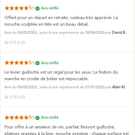
5
/5
Avis vérifié
Offert pour un départ en retraite, cadeau très apprécié. La
mouche sculptée en tête est un beau détail.
Avis du
06/05/2026
, suite à une expérience du
30/04/2026
par
David B.
👍
UTILE (
0
)
5
/5
Avis vérifié
Le levier guilloché est un régal pour les yeux. La finition du
manche en croûte de bélier est impeccable.
Avis du
06/02/2026
, suite à une expérience du
31/01/2026
par
Alain M.
👍
UTILE (
0
)
5
/5
Avis vérifié
Pour offrir à un amateur de vin, parfait. Ressort guilloché,
platines gravées à la lime, mouche prestige : chaque surface est