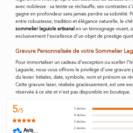
avec noblesse : sa teinte se réchauffe, ses contrastes s
gagne en profondeur sans jamais perdre sa sobriété. Pr
entre robustesse, tradition et élégance naturelle, le c
sommelier laguiole artisanal
en un témoignage vivant, où
exclusivement l'excellence d'un objet de prestige quot
Gravure Personnalisée de votre Sommelier Lag
Pour immortaliser un cadeau d'exception ou sceller l'h
Laguiole, nous vous offrons le privilège d'une gravure 
du levier. Initiales, date, symbole, nom et prénom se ré
Cette gravure laser, réalisée gracieusement, est une exc
réservée à ce site et n'est pas disponible en boutique.
5
5
étoiles
/
5
4
étoiles
3
étoiles
2
étoiles