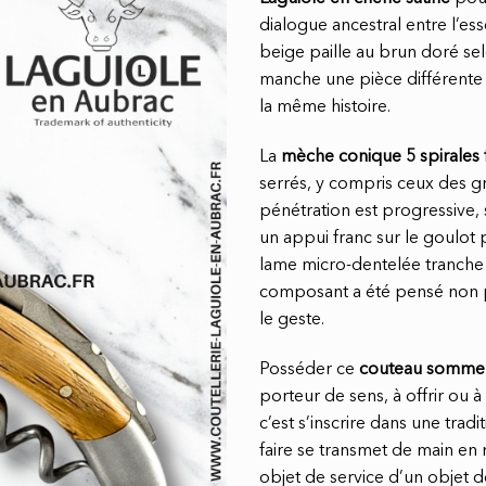
dialogue ancestral entre l’ess
beige paille au brun doré sel
manche une pièce différente
la même histoire.
La
mèche conique 5 spirales f
serrés, y compris ceux des gran
pénétration est progressive, 
un appui franc sur le goulot 
lame micro-dentelée tranche 
composant a été pensé non p
le geste.
Posséder ce
couteau sommeli
porteur de sens, à offrir ou 
c’est s’inscrire dans une trad
faire se transmet de main en 
objet de service d’un objet d