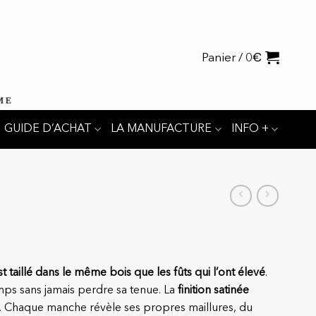
€
Panier /
0
GUIDE D’ACHAT
LA MANUFACTURE
INFO +
taillé dans le même bois que les fûts qui l’ont élevé
.
temps sans jamais perdre sa tenue. La
finition satinée
chise. Chaque manche révèle ses propres maillures, du