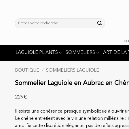
Passer
au
contenu
Recherche
pour :
LAGUIOLE PLIANTS
SOMMELIERS
ART DE LA 
BOUTIQUE
/
SOMMELIERS LAGUIOLE
Sommelier Laguiole en Aubrac en Chêne
€
229
Il existe une cohérence presque symbolique à ouvrir 
Le chêne entretient avec le vin une relation millénaire :
amplifie cette discrétion élégante, pas de reflets agress