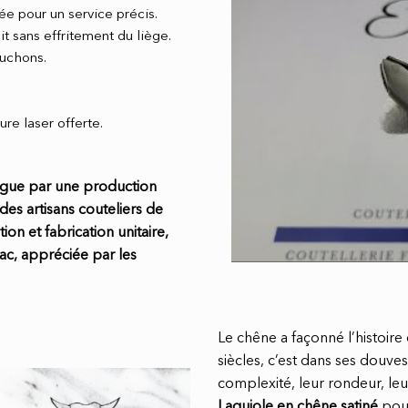
ée pour un service précis.
t sans effritement du liège.
ouchons.
ure laser offerte.
ingue par une production
es artisans couteliers de
ion et fabrication unitaire,
ac, appréciée par les
Le chêne a façonné l’histoire
siècles, c’est dans ses douv
complexité, leur rondeur, leu
Laguiole en chêne satiné
pour