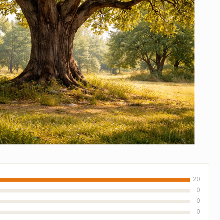
20
0
0
0