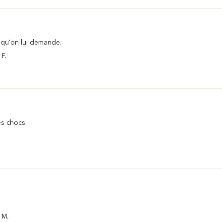
e qu'on lui demande.
 F.
es chocs.
e M.