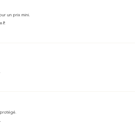
our un prix mini.
n P.
.
 protégé.
.