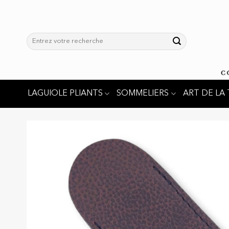
Passer
au
contenu
Recherche
pour :
LAGUIOLE PLIANTS
SOMMELIERS
ART DE LA 