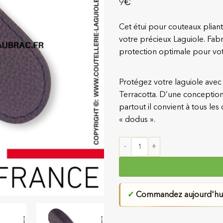
€
9
Cet étui pour couteaux plian
votre précieux Laguiole. Fabr
protection optimale pour vot
Protégez votre laguiole avec
Terracotta. D’une conceptio
partout il convient à tous les
« dodus ».
quantité de Etui Terracotta pou
✓
Commandez aujourd'hui 