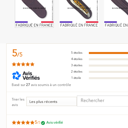
5
5
étoiles
/
5
4
étoiles
3
étoiles
2
étoiles
1
étoile
Basé sur
27
avis soumis à un contrôle
Trier les
avis
5
/5
Avis vérifié