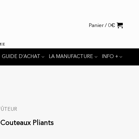
€
Panier /
0
GUIDE D’ACHAT
LA MANUFACTURE
INFO +
FÛTEUR
 Couteaux Pliants