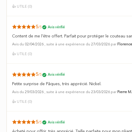
👍
UTILE (
0
)
5
/5
Avis vérifié
Content de me l'être offert. Parfait pour protéger le couteau san
Avis du
02/04/2026
, suite à une expérience du
27/03/2026
par
Florence
👍
UTILE (
0
)
5
/5
Avis vérifié
Petite surprise de Pâques, très apprécié. Nickel.
Avis du
29/03/2026
, suite à une expérience du
23/03/2026
par
Pierre M.
👍
UTILE (
0
)
5
/5
Avis vérifié
Acheté pour offrir, très apprécié. Taille parfaite pour mon pliant