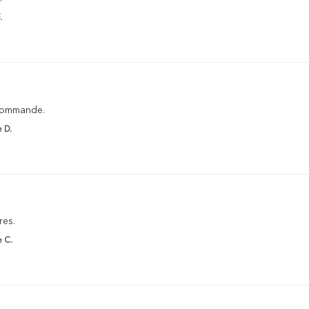
.
recommande.
 D.
res.
 C.