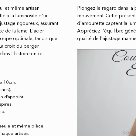
eul et même artisan
Plongez le regard dans la
te à la luminosité d'un
mouvement. Cette présent
ajustage rigoureux, assurant
d'amourette captent la lumiè
e de la lame. L'acier
Appréciez l'équilibre génér
oupe optimale, tandis que
qualité de l'ajustage manue
 La croix du berger
dans l'histoire entre
e 10cm.
ines).
n d’appoint.
spires.
he.
e seule et même pièce.
haque artisan.