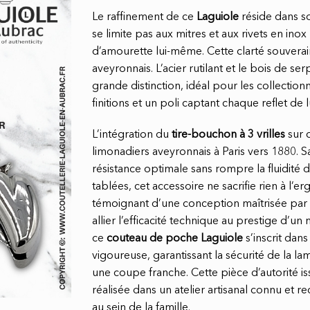
Le raffinement de ce
Laguiole
réside dans son
se limite pas aux mitres et aux rivets en ino
d’amourette lui-même. Cette clarté souverai
aveyronnais. L’acier rutilant et le bois de se
grande distinction, idéal pour les collectio
finitions et un poli captant chaque reflet de
L’intégration du
tire-bouchon à 3 vrilles
sur 
limonadiers aveyronnais à Paris vers 1880. Sa
résistance optimale sans rompre la fluidité d
tablées, cet accessoire ne sacrifie rien à l
témoignant d’une conception maîtrisée par la
allier l’efficacité technique au prestige d’u
ce
couteau de poche Laguiole
s’inscrit dans
vigoureuse, garantissant la sécurité de la la
une coupe franche. Cette pièce d’autorité i
réalisée dans un atelier artisanal connu et
au sein de la famille.