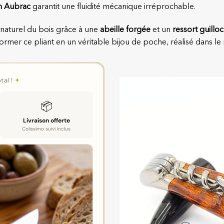
n Aubrac
garantit une fluidité mécanique irréprochable.
 naturel du bois grâce à une
abeille forgée
et un
ressort guillo
sformer ce pliant en un véritable bijou de poche, réalisé dans le
tal !
✦
📦
Livraison offerte
Colissimo suivi inclus