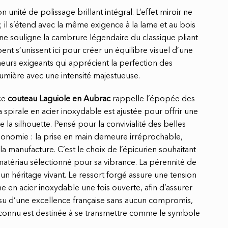
 unité de polissage brillant intégral. L’effet miroir ne
x ; il s’étend avec la même exigence à la lame et au bois
ne souligne la cambrure légendaire du classique pliant
rpent s’unissent ici pour créer un équilibre visuel d’une
nneurs exigeants qui apprécient la perfection des
 lumière avec une intensité majestueuse.
ce
couteau Laguiole en Aubrac
rappelle l’épopée des
 spirale en acier inoxydable est ajustée pour offrir une
e la silhouette. Pensé pour la convivialité des belles
’ergonomie : la prise en main demeure irréprochable,
 manufacture. C’est le choix de l’épicurien souhaitant
n matériau sélectionné pour sa vibrance. La pérennité de
 un héritage vivant. Le ressort forgé assure une tension
me en acier inoxydable une fois ouverte, afin d’assurer
ssu d’une excellence française sans aucun compromis,
 reconnu est destinée à se transmettre comme le symbole