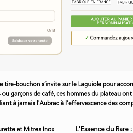
AJOUTER AU PANIER
PERSONNALISAT
0
/18
✓
Commandez aujourd'h
Saisissez votre texte
le tire-bouchon s’invite sur le Laguiole pour acc
ou garçons de café, ces hommes du plateau ont fa
liant à jamais l'Aubrac à l'effervescence des comp
L'Essence du Rare :
ette et Mitres Inox