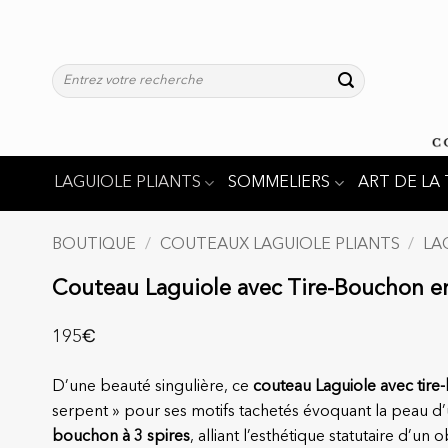
Passer
au
contenu
Recherche
pour :
LAGUIOLE PLIANTS
SOMMELIERS
ART DE LA 
BOUTIQUE
/
COUTEAUX LAGUIOLE PLIANTS
/
LA
Couteau Laguiole avec Tire-Bouchon en
€
195
D’une beauté singulière, ce
couteau Laguiole avec tir
serpent » pour ses motifs tachetés évoquant la peau d’un 
bouchon à 3 spires
, alliant l’esthétique statutaire d’u