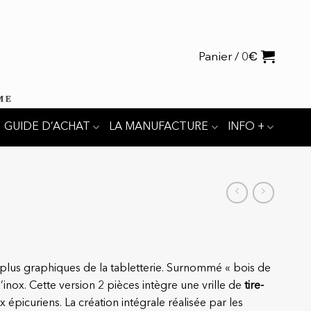
€
Panier /
0
GUIDE D’ACHAT
LA MANUFACTURE
INFO +
 plus graphiques de la tabletterie. Surnommé « bois de
l’inox. Cette version 2 pièces intègre une vrille de
tire-
x épicuriens. La création intégrale réalisée par les