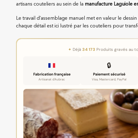
artisans couteliers au sein de la
manufacture Laguiole e
Le travail d’assemblage manuel met en valeur le dessin
chaque détail est ici lustré par les couteliers pour tran
✦
Déjà
34 173
Produits gravés au to
🔒
Fabrication française
Paiement sécurisé
Artisanat d'Aubrac
Visa, Mastercard, PayPal