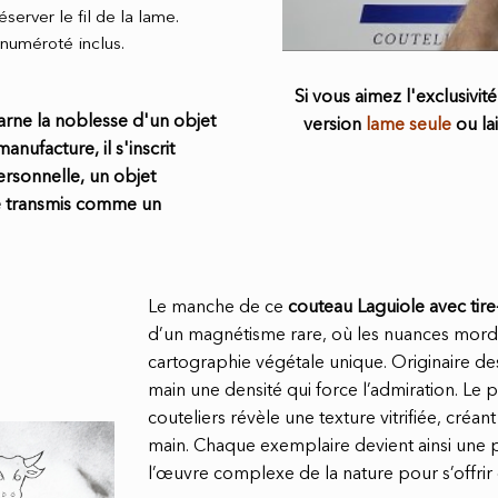
erver le fil de la lame.
 numéroté inclus.
Si vous aimez l'exclusivit
rne la noblesse d'un objet
version
lame seule
ou la
anufacture, il s'inscrit
ersonnelle, un objet
re transmis comme un
Le manche de ce
couteau Laguiole avec ti
d’un magnétisme rare, où les nuances mord
cartographie végétale unique. Originaire de
main une densité qui force l’admiration. Le p
couteliers révèle une texture vitrifiée, créan
main. Chaque exemplaire devient ainsi une 
l’œuvre complexe de la nature pour s’offri