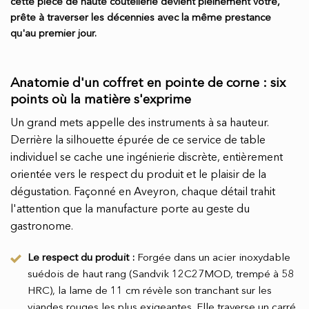
cette pièce de haute coutellerie devient pleinement vôtre,
prête à traverser les décennies avec la même prestance
qu'au premier jour.
Anatomie d'un coffret en pointe de corne : six
points où la matière s'exprime
Un grand mets appelle des instruments à sa hauteur.
Derrière la silhouette épurée de ce service de table
individuel se cache une ingénierie discrète, entièrement
orientée vers le respect du produit et le plaisir de la
dégustation. Façonné en Aveyron, chaque détail trahit
l'attention que la manufacture porte au geste du
gastronome.
Le respect du produit :
Forgée dans un acier inoxydable
suédois de haut rang (Sandvik 12C27MOD, trempé à 58
HRC), la lame de 11 cm révèle son tranchant sur les
viandes rouges les plus exigeantes. Elle traverse un carré