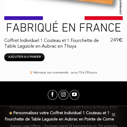
€
249
Coffret Individuel 1 Couteau et 1 Fourchette de
Table Laguiole en Aubrac en Thuya
AJOUTER AU PANIER
⏳
Fabriqué sur commande : sous 10 à 28 jours
Propulsé par
Laguiole Export
- Copyright© Textes & Photos 2026
◆
Personnalisez votre
Coffret Individuel 1 Couteau et 1
✕
Mentions légales
-
CGV
-
Propriété intellectuelle
-
Cookies & Politique de
Fourchette de Table Laguiole en Aubrac en Pointe de Corne
confidentialité
-
Clause de non-responsabilité
-
Avis client
-
Renoncer au
Gravure Laser Offerte : Choisissez parmi 22 typographies et 156 symboles