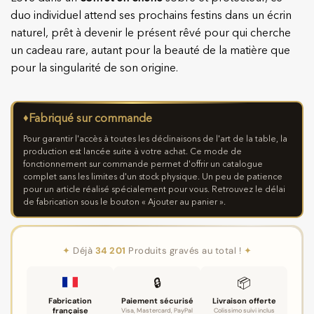
duo individuel attend ses prochains festins dans un écrin
naturel, prêt à devenir le présent rêvé pour qui cherche
un cadeau rare, autant pour la beauté de la matière que
pour la singularité de son origine.
♦
Fabriqué sur commande
Pour garantir l'accès à toutes les déclinaisons de l'art de la table, la
production est lancée suite à votre achat. Ce mode de
fonctionnement sur commande permet d'offrir un catalogue
complet sans les limites d'un stock physique. Un peu de patience
pour un article réalisé spécialement pour vous. Retrouvez le délai
de fabrication sous le bouton « Ajouter au panier ».
✦
Déjà
34 201
Produits gravés au total !
✦
🔒
📦
Fabrication
Paiement sécurisé
Livraison offerte
française
Visa, Mastercard, PayPal
Colissimo suivi inclus