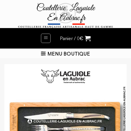
Passer
au
contenu
€
Panier /
0
MENU BOUTIQUE