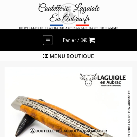
Passer
au
contenu
€
Panier /
0
MENU BOUTIQUE