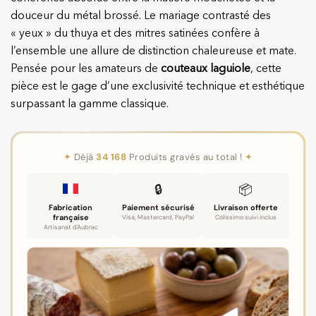
douceur du métal brossé. Le mariage contrasté des
« yeux » du thuya et des mitres satinées confère à
l’ensemble une allure de distinction chaleureuse et mate.
Pensée pour les amateurs de
couteaux laguiole
, cette
pièce est le gage d’une exclusivité technique et esthétique
surpassant la gamme classique.
✦
Déjà
34 168
Produits gravés au total !
✦
🔒
📦
Fabrication
Paiement sécurisé
Livraison offerte
française
Visa, Mastercard, PayPal
Colissimo suivi inclus
Artisanat d'Aubrac