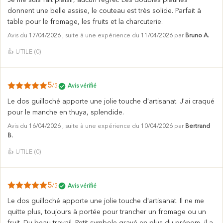
Je me suis fait plaisir, aucun regret. Les doubles platines
donnent une belle assise, le couteau est très solide. Parfait à
table pour le fromage, les fruits et la charcuterie.
Avis du
17/04/2026
, suite à une expérience du
11/04/2026
par
Bruno A.
👍
UTILE (
0
)
5
/5
Avis vérifié
Le dos guilloché apporte une jolie touche d'artisanat. J'ai craqué
pour le manche en thuya, splendide.
Avis du
16/04/2026
, suite à une expérience du
10/04/2026
par
Bertrand
B.
👍
UTILE (
0
)
5
/5
Avis vérifié
Le dos guilloché apporte une jolie touche d'artisanat. Il ne me
quitte plus, toujours à portée pour trancher un fromage ou un