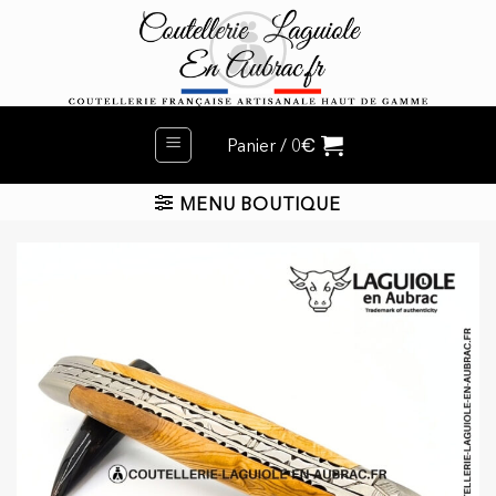
Passer
au
contenu
€
Panier /
0
MENU BOUTIQUE