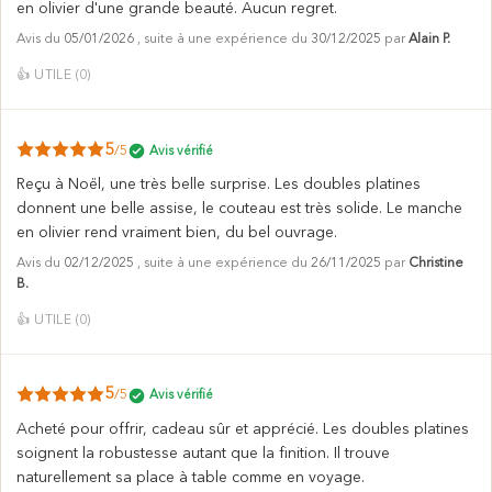
en olivier d'une grande beauté. Aucun regret.
Avis du
05/01/2026
, suite à une expérience du
30/12/2025
par
Alain P.
👍
UTILE (
0
)
5
/5
Avis vérifié
Reçu à Noël, une très belle surprise. Les doubles platines
donnent une belle assise, le couteau est très solide. Le manche
en olivier rend vraiment bien, du bel ouvrage.
Avis du
02/12/2025
, suite à une expérience du
26/11/2025
par
Christine
B.
👍
UTILE (
0
)
5
/5
Avis vérifié
Acheté pour offrir, cadeau sûr et apprécié. Les doubles platines
soignent la robustesse autant que la finition. Il trouve
naturellement sa place à table comme en voyage.