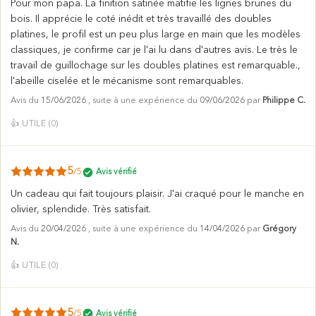
Pour mon papa. La finition satinée matifie les lignes brunes du
bois. Il apprécie le coté inédit et très travaillé des doubles
platines, le profil est un peu plus large en main que les modèles
classiques, je confirme car je l'ai lu dans d'autres avis. Le très le
travail de guillochage sur les doubles platines est remarquable.,
l'abeille ciselée et le mécanisme sont remarquables.
Avis du
15/06/2026
, suite à une expérience du
09/06/2026
par
Philippe C.
👍
UTILE (
0
)
5
/5
Avis vérifié
Un cadeau qui fait toujours plaisir. J'ai craqué pour le manche en
olivier, splendide. Très satisfait.
Avis du
20/04/2026
, suite à une expérience du
14/04/2026
par
Grégory
N.
👍
UTILE (
0
)
5
/5
Avis vérifié