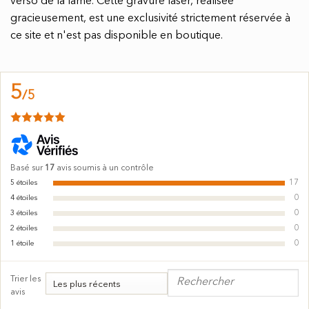
verso de la lame. Cette gravure laser, réalisée
gracieusement, est une exclusivité strictement réservée à
ce site et n'est pas disponible en boutique.
5
/
5
Basé sur
17
avis soumis à un contrôle
17
5
étoiles
0
4
étoiles
0
3
étoiles
0
2
étoiles
0
1
étoile
Trier les
avis