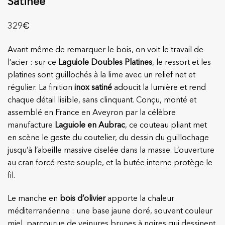
Satinée
€
329
Avant même de remarquer le bois, on voit le travail de
l’acier : sur ce
Laguiole Doubles Platines
, le ressort et les
platines sont guillochés à la lime avec un relief net et
régulier. La finition
inox satiné
adoucit la lumière et rend
chaque détail lisible, sans clinquant. Conçu, monté et
assemblé en France en Aveyron par la célèbre
manufacture
Laguiole en Aubrac
, ce couteau pliant met
en scène le geste du coutelier, du dessin du guillochage
jusqu’à l’abeille massive ciselée dans la masse. L’ouverture
au cran forcé reste souple, et la butée interne protège le
fil.
Le manche en
bois d’olivier
apporte la chaleur
méditerranéenne : une base jaune doré, souvent couleur
miel, parcourue de veinures brunes à noires qui dessinent