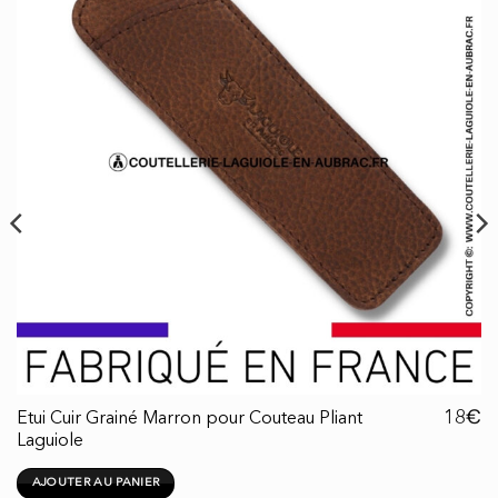
€
18
Etui Cuir Grainé Marron pour Couteau Pliant
Laguiole
AJOUTER AU PANIER