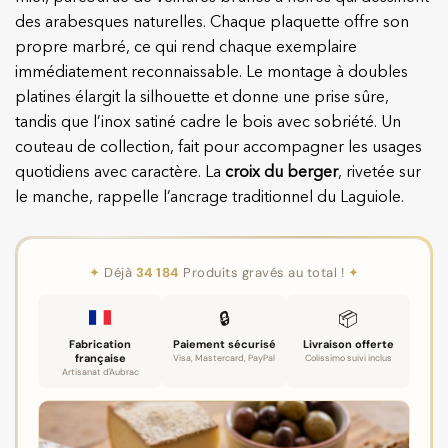
des arabesques naturelles. Chaque plaquette offre son
propre marbré, ce qui rend chaque exemplaire
immédiatement reconnaissable. Le montage à doubles
platines élargit la silhouette et donne une prise sûre,
tandis que l’inox satiné cadre le bois avec sobriété. Un
couteau de collection, fait pour accompagner les usages
quotidiens avec caractère. La
croix du berger
, rivetée sur
le manche, rappelle l’ancrage traditionnel du Laguiole.
✦
Déjà
34 184
Produits gravés au total !
✦
🔒
📦
Fabrication
Paiement sécurisé
Livraison offerte
française
Visa, Mastercard, PayPal
Colissimo suivi inclus
Artisanat d'Aubrac