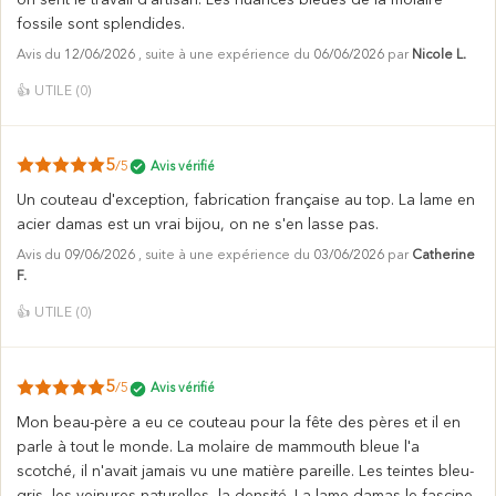
fossile sont splendides.
Avis du
12/06/2026
, suite à une expérience du
06/06/2026
par
Nicole L.
👍
UTILE (
0
)
5
/5
Avis vérifié
Un couteau d'exception, fabrication française au top. La lame en
acier damas est un vrai bijou, on ne s'en lasse pas.
Avis du
09/06/2026
, suite à une expérience du
03/06/2026
par
Catherine
F.
👍
UTILE (
0
)
5
/5
Avis vérifié
Mon beau-père a eu ce couteau pour la fête des pères et il en
parle à tout le monde. La molaire de mammouth bleue l'a
scotché, il n'avait jamais vu une matière pareille. Les teintes bleu-
gris, les veinures naturelles, la densité. La lame damas le fascine,