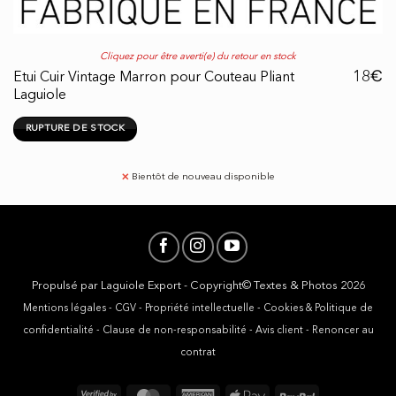
Cliquez pour être averti(e) du retour en stock
€
18
Etui Cuir Vintage Marron pour Couteau Pliant
Laguiole
RUPTURE DE STOCK
✕
Bientôt de nouveau disponible
Propulsé par
Laguiole Export
- Copyright© Textes & Photos 2026
Mentions légales
-
CGV
-
Propriété intellectuelle
-
Cookies & Politique de
confidentialité
-
Clause de non-responsabilité
-
Avis client
-
Renoncer au
contrat