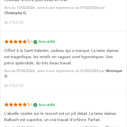
couteau, encore plus beau en vrai.
Avis du
13/02/2026
, suite à une expérience du
07/02/2026
par
Christophe G.
👍
UTILE (
0
)
5
/5
Avis vérifié
Offert à la Saint-Valentin, cadeau qui a marqué. La lame damas
est magnifique, les motifs en vagues sont hypnotiques. Une
pièce splendide, du très beau travail.
Avis du
07/02/2026
, suite à une expérience du
01/02/2026
par
Véronique
G.
👍
UTILE (
0
)
5
/5
Avis vérifié
L'abeille ciselée sur le ressort est un joli détail. La lame damas
Balbach est superbe, un vrai travail d'orfèvre. Parfait.