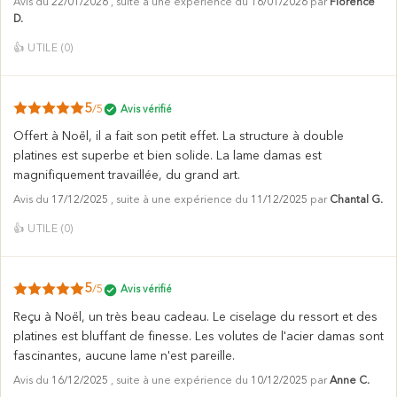
Avis du
22/01/2026
, suite à une expérience du
16/01/2026
par
Florence
D.
👍
UTILE (
0
)
5
/5
Avis vérifié
Offert à Noël, il a fait son petit effet. La structure à double
platines est superbe et bien solide. La lame damas est
magnifiquement travaillée, du grand art.
Avis du
17/12/2025
, suite à une expérience du
11/12/2025
par
Chantal G.
👍
UTILE (
0
)
5
/5
Avis vérifié
Reçu à Noël, un très beau cadeau. Le ciselage du ressort et des
platines est bluffant de finesse. Les volutes de l'acier damas sont
fascinantes, aucune lame n'est pareille.
Avis du
16/12/2025
, suite à une expérience du
10/12/2025
par
Anne C.