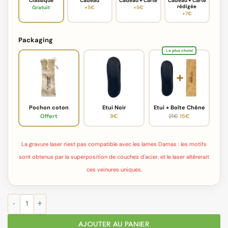
Classique
Cadeau
Cadeau + Carte
Cadeau + Carte
rédigée
Gratuit
+5€
+5€
+7€
Packaging
Le plus choisi
Pochon coton
Etui Noir
Etui + Boîte Chêne
Offert
9€
21€
15€
La gravure laser n'est pas compatible avec les lames Damas : les motifs
sont obtenus par la superposition de couches d'acier, et le laser altérerait
ces veinures uniques.
quantité de Couteau Laguiole à Lame Damas aux Double Platine
AJOUTER AU PANIER