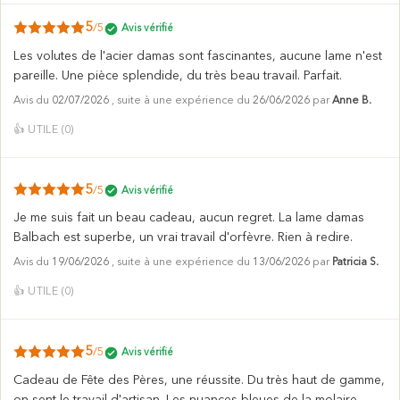
5
/5
Avis vérifié
Les volutes de l'acier damas sont fascinantes, aucune lame n'est
pareille. Une pièce splendide, du très beau travail. Parfait.
Avis du
02/07/2026
, suite à une expérience du
26/06/2026
par
Anne B.
👍
UTILE (
0
)
5
/5
Avis vérifié
Je me suis fait un beau cadeau, aucun regret. La lame damas
Balbach est superbe, un vrai travail d'orfèvre. Rien à redire.
Avis du
19/06/2026
, suite à une expérience du
13/06/2026
par
Patricia S.
👍
UTILE (
0
)
5
/5
Avis vérifié
Cadeau de Fête des Pères, une réussite. Du très haut de gamme,
on sent le travail d'artisan. Les nuances bleues de la molaire