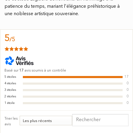
patience du temps, mariant l'élégance préhistorique à
une noblesse artistique souveraine.
5
/
5
Basé sur
17
avis soumis à un contrôle
17
5
étoiles
0
4
étoiles
0
3
étoiles
0
2
étoiles
0
1
étoile
Trier les
avis