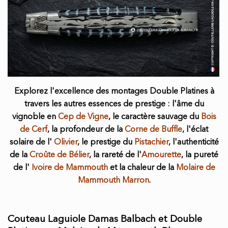
Explorez l'excellence des montages Double Platines à
travers les autres essences de prestige : l'âme du
vignoble en
Cep de Vigne
, le caractère sauvage du
Bois
de Cerf
, la profondeur de la
Corne de Buffle
, l'éclat
solaire de l'
Olivier
, le prestige du
Pistachier
, l'authenticité
de la
Croûte de Bélier
, la rareté de l'
Amourette
, la pureté
de l'
Ivoire de Mammouth
et la chaleur de la
Molaire de
Mammouth Marron
.
Couteau Laguiole Damas Balbach et Double