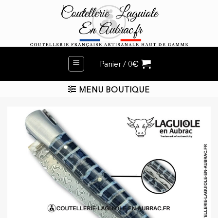
Passer
au
contenu
€
Panier /
0
MENU BOUTIQUE