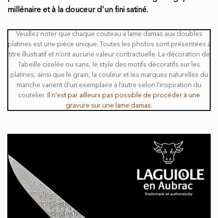
millénaire et à la douceur d'un fini satiné.
Veuillez noter que chaque couteau à lame damas aux doubles
platines est une pièce unique. Toutes les photos sont présentées à
titre illustratif et n’ont aucune valeur contractuelle. La décoration de
l’abeille ciselée ou sans, le style des motifs décoratifs sur les
platines, ainsi que le grain, la couleur et les marques naturelles du
manche varient d’un exemplaire à l’autre selon l'inspiration du
coutelier.
Il n'est par ailleurs pas possible de procéder à une
gravure sur une lame damas.