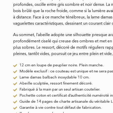
profondes, oscille entre gris sombre et noir dense. La 
bois brûlé que la roche froide, comme si la lumière ava
à distance. Face à ce manche ténébreux, la lame damas
vaguelettes caractéristiques, dessinant un courant clair q
Au sommet, l’abeille adopte une silhouette presque ar
profondément ciselé qui creuse des ombres et met en reli
plus sobres. Le ressort, décoré de motifs réguliers rap
pleines, tantôt vides, poursuit ce jeu entre plein et vide
12 cm en loupe de peuplier noire. Plein manche.
Modèle exclusif : ce couteau est unique et ne sera pas
Lame damas balbach inoxydable 10 cm.
Abeille sculptée, ressort finement décoré.
Fabriqué à la main par un seul artisan coutelier.
Pochette coton et certificat d’authenticité numéroté in
Guide de 14 pages de charte artisanale du véritable La
Garantie à vie contre tout défaut de fabrication.