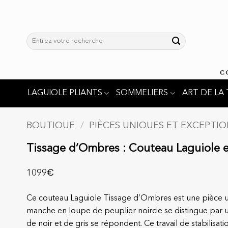
Passer
au
contenu
Recherche
pour :
LAGUIOLE PLIANTS
SOMMELIERS
ART DE LA 
BOUTIQUE
/
PIÈCES UNIQUES ET EXCEPTI
Tissage d’Ombres : Couteau Laguiole e
€
1099
Ce couteau Laguiole Tissage d’Ombres est une pièce uni
manche en loupe de peuplier noircie se distingue par un
de noir et de gris se répondent. Ce travail de stabilisa