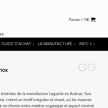
€
Panier /
0
GUIDE D’ACHAT
LA MANUFACTURE
INFO +
nox
s émérites de la manufacture Laguiole en Aubrac. Son
, créent un motif irrégulier et vivant, où les nuances
, à mi-chemin entre matière organique et aspect minéral.