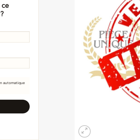
 ce
 ?
ion automatique