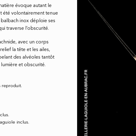
matière évoque autant le
it été volontairement tenue
 balbach inox déploie ses
ui traverse l’obscurité.
achnide, avec un corps
ef la tête et les ailes,
pelant des alvéoles tantôt
, lumière et obscurité.
 reproduit.
clus.
guiole inclus.