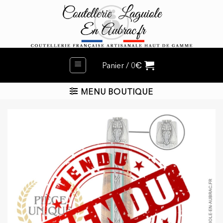
Passer
au
contenu
€
Panier /
0
MENU BOUTIQUE