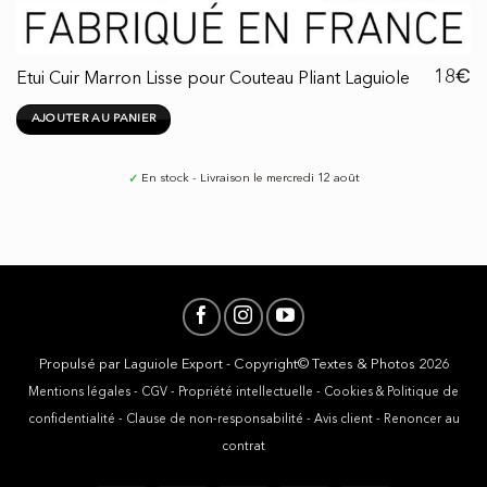
€
18
Etui Cuir Marron Lisse pour Couteau Pliant Laguiole
AJOUTER AU PANIER
✓
En stock - Livraison le mercredi 12 août
Propulsé par
Laguiole Export
- Copyright© Textes & Photos 2026
Mentions légales
-
CGV
-
Propriété intellectuelle
-
Cookies & Politique de
confidentialité
-
Clause de non-responsabilité
-
Avis client
-
Renoncer au
contrat