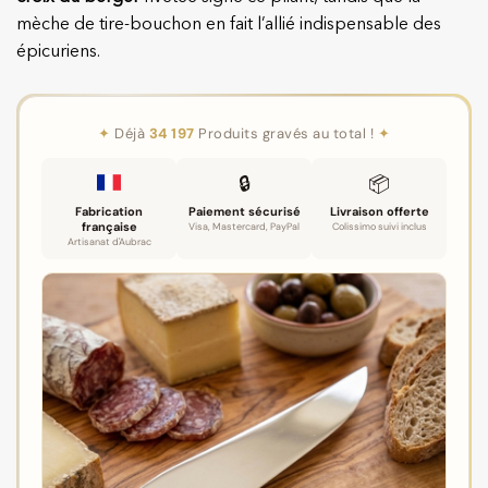
mèche de tire-bouchon en fait l’allié indispensable des
épicuriens.
✦
Déjà
34 197
Produits gravés au total !
✦
🔒
📦
Fabrication
Paiement sécurisé
Livraison offerte
française
Visa, Mastercard, PayPal
Colissimo suivi inclus
Artisanat d'Aubrac