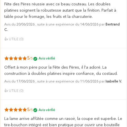
Fête des Pères réussie avec ce beau couteau. Les doubles
platines soignent la robustesse autant que la finition. Parfait à
table pour le fromage, les fruits et la charcuterie.
Avis du
20/06/2026
, suite à une expérience du
14/06/2026
par
Bertrand
C.
👍
UTILE (
0
)
5
/5
Avis vérifié
Offert à mon père pour la Fête des Pères, il l'a adoré. La
construction à doubles platines inspire confiance, du costaud.
Avis du
17/06/2026
, suite à une expérience du
11/06/2026
par
Isabelle V.
👍
UTILE (
0
)
5
/5
Avis vérifié
La lame arrive affûtée comme un rasoir, la coupe est superbe. Le
tire-bouchon intégré est bien pratique pour ouvrir une bouteille