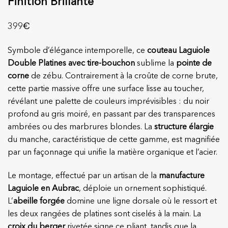
Finition Brillante
€
399
Symbole d’élégance intemporelle, ce
couteau Laguiole
Double Platines avec tire-bouchon
sublime la
pointe de
corne
de zébu. Contrairement à la croûte de corne brute,
cette partie massive offre une surface lisse au toucher,
révélant une palette de couleurs imprévisibles : du noir
profond au gris moiré, en passant par des transparences
ambrées ou des marbrures blondes. La
structure élargie
du manche, caractéristique de cette gamme, est magnifiée
par un façonnage qui unifie la matière organique et l’acier.
Le montage, effectué par un artisan de la
manufacture
Laguiole en Aubrac
, déploie un ornement sophistiqué.
L’
abeille forgée
domine une ligne dorsale où le ressort et
les deux rangées de platines sont ciselés à la main. La
croix du berger
rivetée signe ce pliant, tandis que la