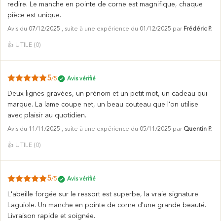
redire. Le manche en pointe de corne est magnifique, chaque
pièce est unique.
Avis du
07/12/2025
, suite à une expérience du
01/12/2025
par
Frédéric P.
👍
UTILE (
0
)
5
/5
Avis vérifié
Deux lignes gravées, un prénom et un petit mot, un cadeau qui
marque. La lame coupe net, un beau couteau que l'on utilise
avec plaisir au quotidien.
Avis du
11/11/2025
, suite à une expérience du
05/11/2025
par
Quentin P.
👍
UTILE (
0
)
5
/5
Avis vérifié
L'abeille forgée sur le ressort est superbe, la vraie signature
Laguiole. Un manche en pointe de corne d'une grande beauté.
Livraison rapide et soignée.