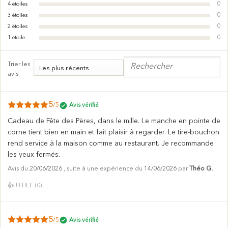
0
4
étoiles
0
3
étoiles
0
2
étoiles
0
1
étoile
Trier les
avis
5
/5
Avis vérifié
Cadeau de Fête des Pères, dans le mille. Le manche en pointe de
corne tient bien en main et fait plaisir à regarder. Le tire-bouchon
rend service à la maison comme au restaurant. Je recommande
les yeux fermés.
Avis du
20/06/2026
, suite à une expérience du
14/06/2026
par
Théo G.
👍
UTILE (
0
)
5
/5
Avis vérifié