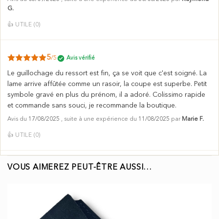
G.
👍
UTILE (
0
)
5
/5
Avis vérifié
Le guillochage du ressort est fin, ça se voit que c'est soigné. La
lame arrive affûtée comme un rasoir, la coupe est superbe. Petit
symbole gravé en plus du prénom, il a adoré. Colissimo rapide
et commande sans souci, je recommande la boutique.
Avis du
17/08/2025
, suite à une expérience du
11/08/2025
par
Marie F.
👍
UTILE (
0
)
VOUS AIMEREZ PEUT-ÊTRE AUSSI…