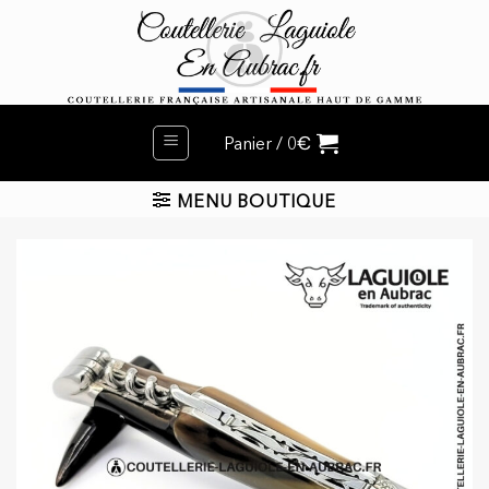
Passer
au
contenu
€
Panier /
0
MENU BOUTIQUE