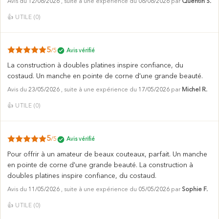
Avis du
12/06/2026
, suite à une expérience du
06/06/2026
par
Quentin S.
👍
UTILE (
0
)
5
/5
Avis vérifié
La construction à doubles platines inspire confiance, du
costaud. Un manche en pointe de corne d'une grande beauté.
Avis du
23/05/2026
, suite à une expérience du
17/05/2026
par
Michel R.
👍
UTILE (
0
)
5
/5
Avis vérifié
Pour offrir à un amateur de beaux couteaux, parfait. Un manche
en pointe de corne d'une grande beauté. La construction à
doubles platines inspire confiance, du costaud.
Avis du
11/05/2026
, suite à une expérience du
05/05/2026
par
Sophie F.
👍
UTILE (
0
)