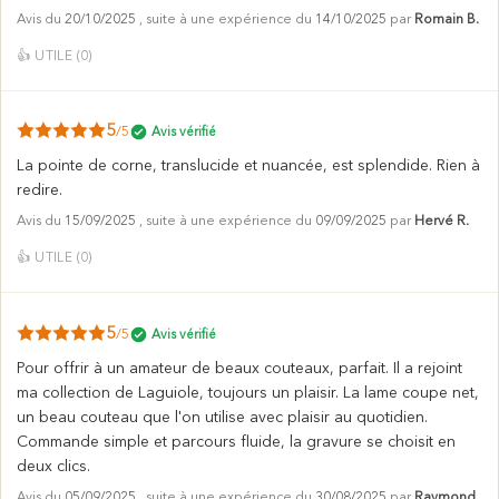
Avis du
20/10/2025
, suite à une expérience du
14/10/2025
par
Romain B.
👍
UTILE (
0
)
5
/5
Avis vérifié
La pointe de corne, translucide et nuancée, est splendide. Rien à
redire.
Avis du
15/09/2025
, suite à une expérience du
09/09/2025
par
Hervé R.
👍
UTILE (
0
)
5
/5
Avis vérifié
Pour offrir à un amateur de beaux couteaux, parfait. Il a rejoint
ma collection de Laguiole, toujours un plaisir. La lame coupe net,
un beau couteau que l'on utilise avec plaisir au quotidien.
Commande simple et parcours fluide, la gravure se choisit en
deux clics.
Avis du
05/09/2025
, suite à une expérience du
30/08/2025
par
Raymond